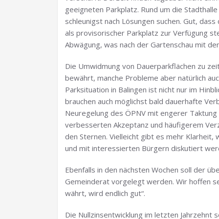
geeigneten Parkplatz. Rund um die Stadthalle 
schleunigst nach Lösungen suchen. Gut, dass 
als provisorischer Parkplatz zur Verfügung ste
Abwägung, was nach der Gartenschau mit dem
Die Umwidmung von Dauerparkflächen zu zeitl
bewährt, manche Probleme aber natürlich auc
Parksituation in Balingen ist nicht nur im Hinb
brauchen auch möglichst bald dauerhafte Verb
Neuregelung des ÖPNV mit engerer Taktung un
verbesserten Akzeptanz und häufigerem Verzi
den Sternen. Vielleicht gibt es mehr Klarheit
und mit interessierten Bürgern diskutiert wer
Ebenfalls in den nächsten Wochen soll der ü
Gemeinderat vorgelegt werden. Wir hoffen seh
währt, wird endlich gut“.
Die Nullzinsentwicklung im letzten Jahrzehn