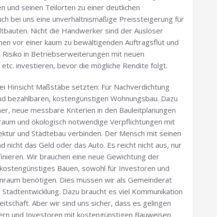
n und seinen Teilorten zu einer deutlichen
uch bei uns eine unverhältnismäßige Preissteigerung für
tbauten. Nicht die Handwerker sind der Auslöser
hen vor einer kaum zu bewältigenden Auftragsflut und
m Risiko in Betriebserweiterungen mit neuen
tc. investieren, bevor die mögliche Rendite folgt.
ei Hinsicht Maßstäbe setzten: Für Nachverdichtung
 und bezahlbaren, kostengünstigen Wohnungsbau. Dazu
ner, neue messbare Kriterien in den Bauleitplanungen
aum und ökologisch notwendige Verpflichtungen mit
ektur und Städtebau verbinden. Der Mensch mit seinen
 nicht das Geld oder das Auto. Es reicht nicht aus, nur
inieren. Wir brauchen eine neue Gewichtung der
kostengünstiges Bauen, sowohl für Investoren und
hnraum benötigen. Dies müssen wir als Gemeinderat
e Stadtentwicklung. Dazu braucht es viel Kommunikation
itschaft. Aber wir sind uns sicher, dass es gelingen
ägern und Investoren mit kostengünstigen Bauweisen