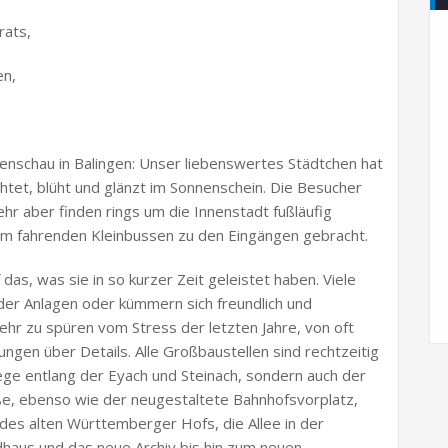
rats,
en,
enschau in Balingen: Unser liebenswertes Städtchen hat
chtet, blüht und glänzt im Sonnenschein. Die Besucher
r aber finden rings um die Innenstadt fußläufig
m fahrenden Kleinbussen zu den Eingängen gebracht.
f das, was sie in so kurzer Zeit geleistet haben. Viele
 der Anlagen oder kümmern sich freundlich und
ehr zu spüren vom Stress der letzten Jahre, von oft
en über Details. Alle Großbaustellen sind rechtzeitig
ege entlang der Eyach und Steinach, sondern auch der
, ebenso wie der neugestaltete Bahnhofsvorplatz,
des alten Württemberger Hofs, die Allee in der
dhaus und das neue Archiv bis hin zum neuen