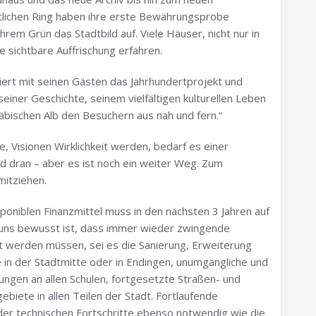
tlichen Ring haben ihre erste Bewährungsprobe
hrem Grün das Stadtbild auf. Viele Häuser, nicht nur in
 sichtbare Auffrischung erfahren.
feiert mit seinen Gästen das Jahrhundertprojekt und
 seiner Geschichte, seinem vielfältigen kulturellen Leben
ischen Alb den Besuchern aus nah und fern.“
, Visionen Wirklichkeit werden, bedarf es einer
nd dran – aber es ist noch ein weiter Weg. Zum
mitziehen.
poniblen Finanzmittel muss in den nächsten 3 Jahren auf
 uns bewusst ist, dass immer wieder zwingende
gt werden müssen, sei es die Sanierung, Erweiterung
 in der Stadtmitte oder in Endingen, unumgängliche und
ngen an allen Schulen, fortgesetzte Straßen- und
biete in allen Teilen der Stadt. Fortlaufende
 der technischen Fortschritte ebenso notwendig wie die