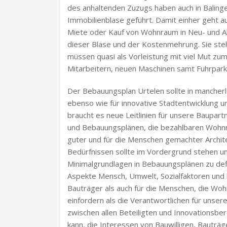
des anhaltenden Zuzugs haben auch in Balinge
Immobilienblase geführt. Damit einher geht a
Miete oder Kauf von Wohnraum in Neu- und Al
dieser Blase und der Kostenmehrung. Sie ste
müssen quasi als Vorleistung mit viel Mut zu
Mitarbeitern, neuen Maschinen samt Fuhrpark e
Der Bebauungsplan Urtelen sollte in mancherl
ebenso wie für innovative Stadtentwicklung
braucht es neue Leitlinien für unsere Baupart
und Bebauungsplänen, die bezahlbaren Wohnr
guter und für die Menschen gemachter Archit
Bedürfnissen sollte im Vordergrund stehen und
Minimalgrundlagen in Bebauungsplänen zu def
Aspekte Mensch, Umwelt, Sozialfaktoren und 
Bauträger als auch für die Menschen, die Wo
einfordern als die Verantwortlichen für unser
zwischen allen Beteiligten und Innovationsbere
kann, die Interessen von Bauwilligen, Bautr