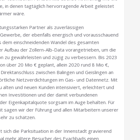
e, in denen tagtäglich hervorragende Arbeit geleistet
 ärmer wäre.
tungsstarken Partner als zuverlässigen
 Gewerbe, der ebenfalls energisch und vorausschauend
aus dem einschneidenden Wandel des gesamten
er Aufbau der Zollern-Alb-Data vorangetrieben, um die
ion zu gewährleisten und zügig zu verbessern. Bis 2023
on über 20 Mio € geplant, allein 2020 rund 8 Mio €,
 Direktanschluss zwischen Balingen und Geislingen an
örtliche Netzverdichtungen im Gas- und Datennetz. Mit
 alten und neuen Kunden intensiviert, erleichtert und
men Investitionen und der damit verbundenen
der Eigenkapitalquote sorgsam im Auge behalten. Für
eit sagen wir der Führung und allen Mitarbeitern unserer
 sehr zu schätzen.
sich die Parksituation in der Innenstadt gravierend
nmal mehr ältere Besucher des Eyachbads einen