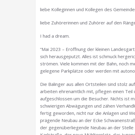
liebe Kolleginnen und Kollegen des Gemeinde
liebe Zuhörerinnen und Zuhörer auf den Räng
I had a dream.
“Mai 2023 – Eröffnung der kleinen Landesgart
sich herausgeputzt. Alles ist schmuck hergeri
strömen. Viele kommen mit der Bahn, noch meh
gelegene Parkplätze oder werden mit autono
Die Balinger aus allen Ortsteilen sind stolz au
arbeiten ehrenamtlich mit, pflegen einen Teil
aufgeschlossen um die Besucher. Nichts ist m
schwierigen Abwägungen und zähen Verhandlung
fertig geworden, nicht nur die Anlagen und W
prägende Neubau an der Ecke Schwanenstraße
der gegenüberliegende Neubau an der Stelle 
Karlstraße, der neue Mühltorplatz, das Jugen