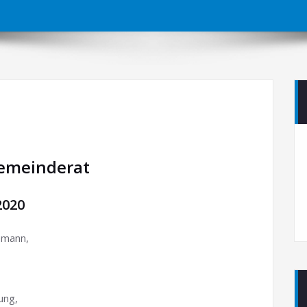
Gemeinderat
2020
emann,
ung,